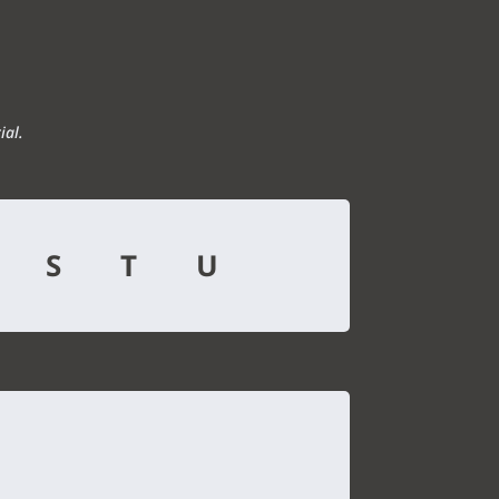
n
ial.
N
S
T
U