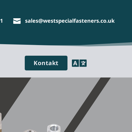
11
sales@westspecialfasteners.co.uk


Kontakt