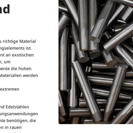
nd
s richtige Material
ngselements ist.
ent an exotischen
n, um
mente die hohen
 Materialien werden
,
r extremen
nd Edelstählen
eistungsanwendungen
te benötigen, die
on in rauen