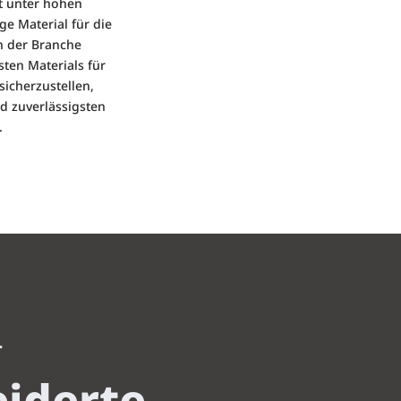
t unter hohen
ge Material für die
n der Branche
sten Materials für
sicherzustellen,
nd zuverlässigsten
.
T
iderte