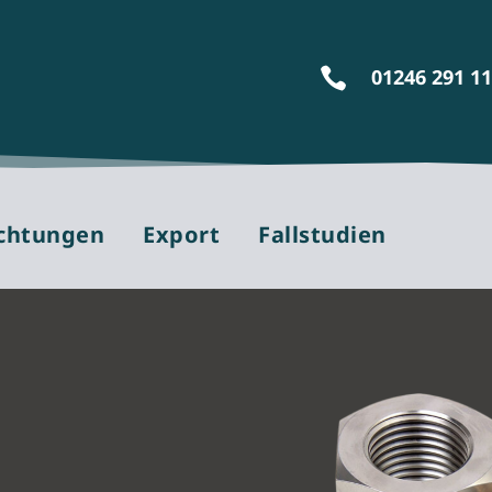
01246 291 1

ichtungen
Export
Fallstudien