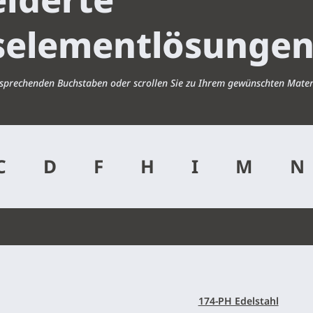
selementlösunge
entsprechenden Buchstaben oder scrollen Sie zu Ihrem gewünschten Mater
C
D
F
H
I
M
174-PH Edelstahl