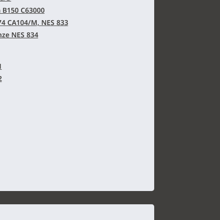
 B150 C63000
4 CA104/M, NES 833
nze NES 834
1
2