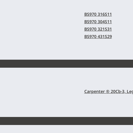
BS970 316S11
BS970 304S11
BS970 321S31
BS970 431S29
Carpenter ® 20Cb-3, Le