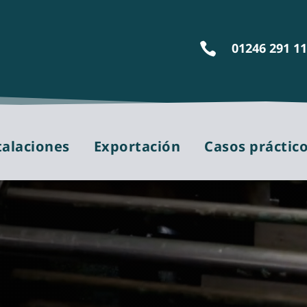
01246 291 1

talaciones
Exportación
Casos práctic