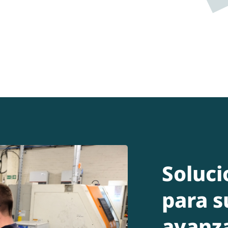
Soluci
para s
avanz