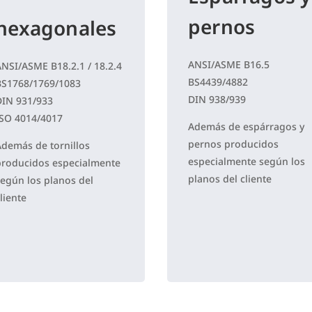
pernos
hexagonales
ANSI/ASME B16.5
ANSI/ASME B18.2.1 / 18.2.4
BS4439/4882
BS1768/1769/1083
DIN 938/939
DIN 931/933
ISO 4014/4017
Además de espárragos y
pernos producidos
Además de tornillos
especialmente según los
producidos especialmente
planos del cliente
según los planos del
liente