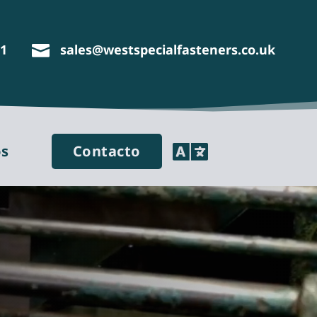
11
sales@westspecialfasteners.co.uk


os
Contacto