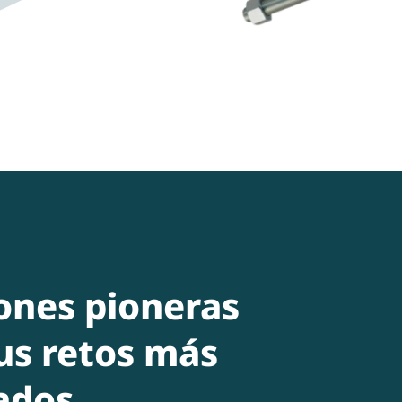
ones pioneras
us retos más
ados