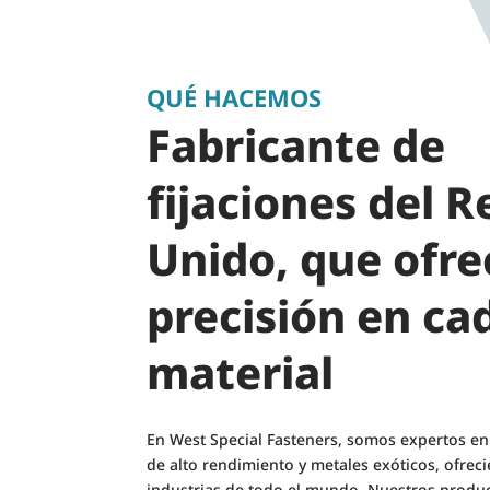
QUÉ HACEMOS
Fabricante de
fijaciones del R
Unido, que ofre
precisión en ca
material
En West Special Fasteners, somos expertos en 
de alto rendimiento y metales exóticos, ofrec
industrias de todo el mundo. Nuestros product