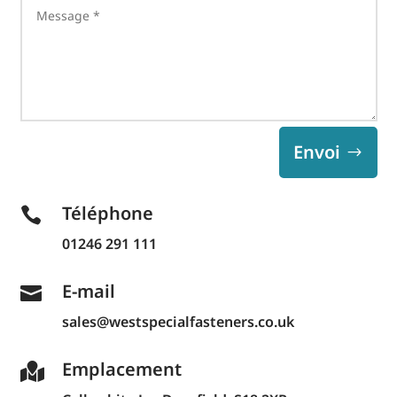
Envoi
Téléphone

01246 291 111
E-mail

sales@westspecialfasteners.co.uk
Emplacement
