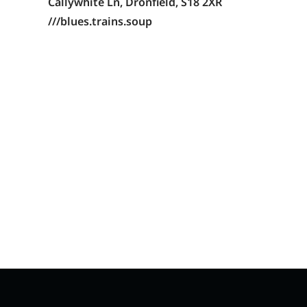
Callywhite Ln,
Dronfield, S18 2XR
///blues.trains.soup