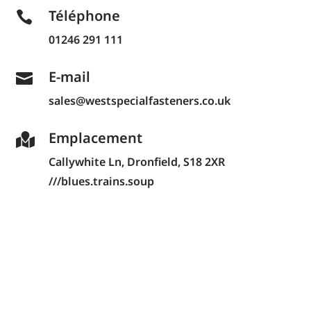
Téléphone

01246 291 111
E-mail

sales@westspecialfasteners.co.uk
Emplacement

Callywhite Ln,
Dronfield, S18 2XR
///blues.trains.soup