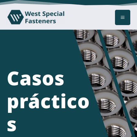
a
Casos
práctico
s