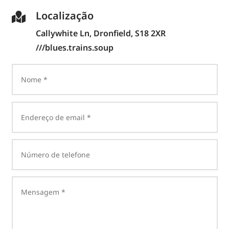
Localização

Callywhite Ln,
Dronfield, S18 2XR
///blues.trains.soup